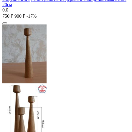
20см
0.0
‍750‍
₽
‍900‍
₽
-17%