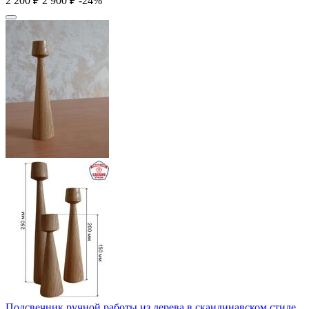
2 200
₽
2 900
₽
-24%
Подсвечник ручной работы из дерева в скандинавском стиле,