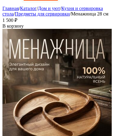
Главная
/
Каталог
/
Дом и уют
/
Кухня и сервировка
стола
/
Предметы для сервировки
/
Менажница 28 см
1 500
₽
В корзину