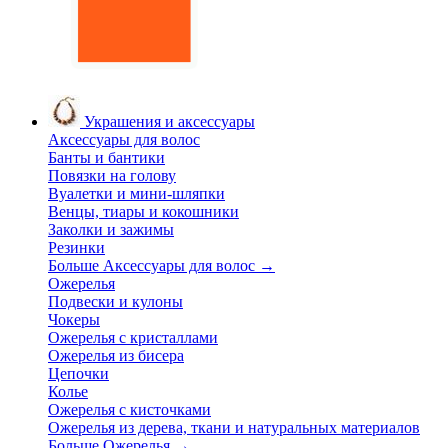
Украшения и аксессуары
Аксессуары для волос
Банты и бантики
Повязки на голову
Вуалетки и мини-шляпки
Венцы, тиары и кокошники
Заколки и зажимы
Резинки
Больше Аксессуары для волос
→
Ожерелья
Подвески и кулоны
Чокеры
Ожерелья с кристаллами
Ожерелья из бисера
Цепочки
Колье
Ожерелья с кисточками
Ожерелья из дерева, ткани и натуральных материалов
Больше Ожерелья
→