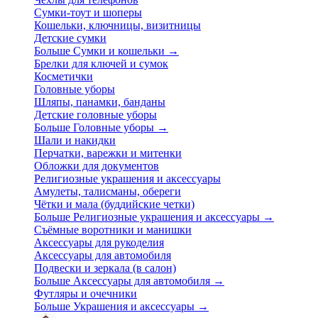
Сумки-тоут и шоперы
Кошельки, ключницы, визитницы
Детские сумки
Больше Сумки и кошельки
→
Брелки для ключей и сумок
Косметички
Головные уборы
Шляпы, панамки, банданы
Детские головные уборы
Больше Головные уборы
→
Шали и накидки
Перчатки, варежки и митенки
Обложки для документов
Религиозные украшения и аксессуары
Амулеты, талисманы, обереги
Чётки и мала (буддийские четки)
Больше Религиозные украшения и аксессуары
→
Съёмные воротники и манишки
Аксессуары для рукоделия
Аксессуары для автомобиля
Подвески и зеркала (в салон)
Больше Аксессуары для автомобиля
→
Футляры и очечники
Больше Украшения и аксессуары
→