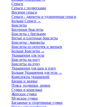
Серьги
Серьги с подвесками
Висячие серьги
Серьги - джекеты и удлиненные серьги
Больше Серьги
→
Браслеты
Бисерные браслеты
Браслеты с брелками
Витые и плетеные браслеты
Браслеты - манжеты
Браслеты из цепочек и звеньев
Больше Браслеты
→
Украшения для тела
Браслеты на ногу
Браслеты на руку
Украшения для шеи и плеч
Больше Украшения для тела
→
Комплекты украшений
Броши и значки
Пояса, подвязки, ремни
Сумки и кошельки
Женские сумки
Мужские сумки
Багажные и спортивные сумки
Чехлы для телефонов