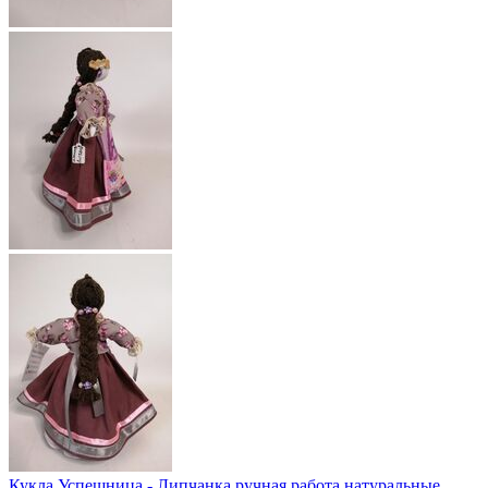
Кукла Успешница - Липчанка ручная работа натуральные