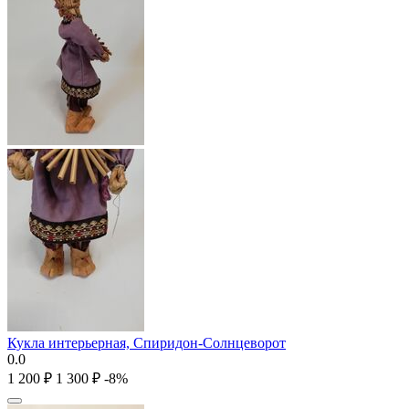
Кукла интерьерная, Спиридон-Солнцеворот
0.0
1 200
₽
1 300
₽
-8%