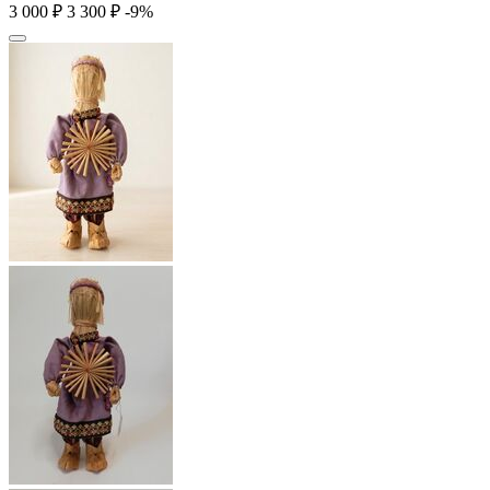
3 000
₽
3 300
₽
-9%