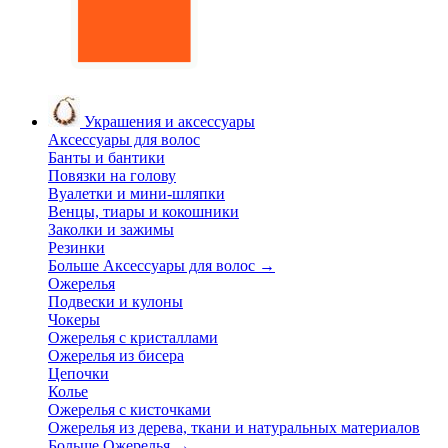
Украшения и аксессуары
Аксессуары для волос
Банты и бантики
Повязки на голову
Вуалетки и мини-шляпки
Венцы, тиары и кокошники
Заколки и зажимы
Резинки
Больше Аксессуары для волос
→
Ожерелья
Подвески и кулоны
Чокеры
Ожерелья с кристаллами
Ожерелья из бисера
Цепочки
Колье
Ожерелья с кисточками
Ожерелья из дерева, ткани и натуральных материалов
Больше Ожерелья
→