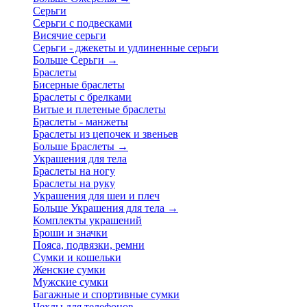
Серьги
Серьги с подвесками
Висячие серьги
Серьги - джекеты и удлиненные серьги
Больше Серьги
→
Браслеты
Бисерные браслеты
Браслеты с брелками
Витые и плетеные браслеты
Браслеты - манжеты
Браслеты из цепочек и звеньев
Больше Браслеты
→
Украшения для тела
Браслеты на ногу
Браслеты на руку
Украшения для шеи и плеч
Больше Украшения для тела
→
Комплекты украшений
Броши и значки
Пояса, подвязки, ремни
Сумки и кошельки
Женские сумки
Мужские сумки
Багажные и спортивные сумки
Чехлы для телефонов