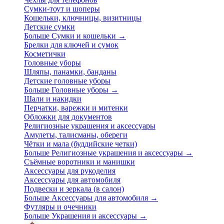
Сумки-тоут и шоперы
Кошельки, ключницы, визитницы
Детские сумки
Больше Сумки и кошельки
→
Брелки для ключей и сумок
Косметички
Головные уборы
Шляпы, панамки, банданы
Детские головные уборы
Больше Головные уборы
→
Шали и накидки
Перчатки, варежки и митенки
Обложки для документов
Религиозные украшения и аксессуары
Амулеты, талисманы, обереги
Чётки и мала (буддийские четки)
Больше Религиозные украшения и аксессуары
→
Съёмные воротники и манишки
Аксессуары для рукоделия
Аксессуары для автомобиля
Подвески и зеркала (в салон)
Больше Аксессуары для автомобиля
→
Футляры и очечники
Больше Украшения и аксессуары
→