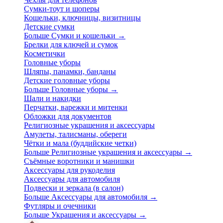
Сумки-тоут и шоперы
Кошельки, ключницы, визитницы
Детские сумки
Больше Сумки и кошельки
→
Брелки для ключей и сумок
Косметички
Головные уборы
Шляпы, панамки, банданы
Детские головные уборы
Больше Головные уборы
→
Шали и накидки
Перчатки, варежки и митенки
Обложки для документов
Религиозные украшения и аксессуары
Амулеты, талисманы, обереги
Чётки и мала (буддийские четки)
Больше Религиозные украшения и аксессуары
→
Съёмные воротники и манишки
Аксессуары для рукоделия
Аксессуары для автомобиля
Подвески и зеркала (в салон)
Больше Аксессуары для автомобиля
→
Футляры и очечники
Больше Украшения и аксессуары
→