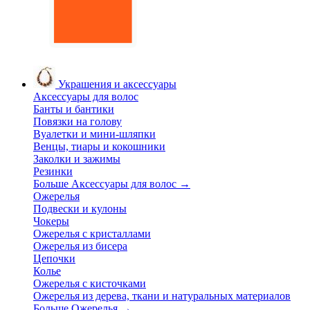
Украшения и аксессуары
Аксессуары для волос
Банты и бантики
Повязки на голову
Вуалетки и мини-шляпки
Венцы, тиары и кокошники
Заколки и зажимы
Резинки
Больше Аксессуары для волос
→
Ожерелья
Подвески и кулоны
Чокеры
Ожерелья с кристаллами
Ожерелья из бисера
Цепочки
Колье
Ожерелья с кисточками
Ожерелья из дерева, ткани и натуральных материалов
Больше Ожерелья
→