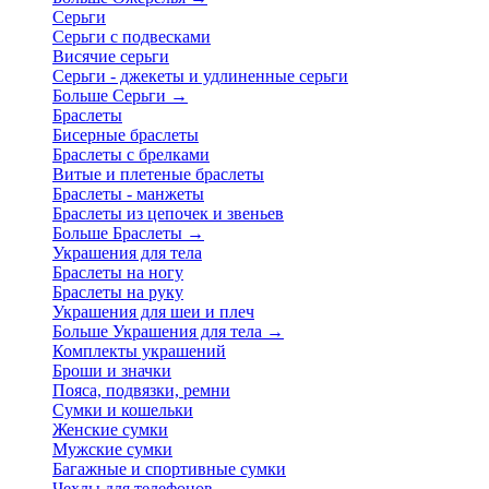
Серьги
Серьги с подвесками
Висячие серьги
Серьги - джекеты и удлиненные серьги
Больше Серьги
→
Браслеты
Бисерные браслеты
Браслеты с брелками
Витые и плетеные браслеты
Браслеты - манжеты
Браслеты из цепочек и звеньев
Больше Браслеты
→
Украшения для тела
Браслеты на ногу
Браслеты на руку
Украшения для шеи и плеч
Больше Украшения для тела
→
Комплекты украшений
Броши и значки
Пояса, подвязки, ремни
Сумки и кошельки
Женские сумки
Мужские сумки
Багажные и спортивные сумки
Чехлы для телефонов