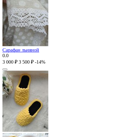
Сарафан льняной
0.0
3 000
₽
3 500
₽
-14%