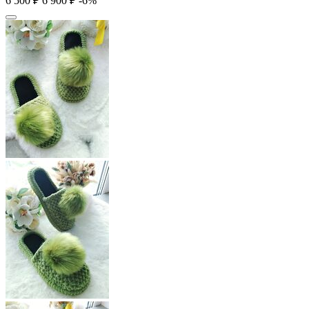
6 500
₽
6 900
₽
-6%