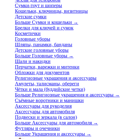
Сумки-тоут и шоперы
Кошельки, ключницы, визитницы
Детские сумки
Больше Сумки и кошельки
→
Брелки для ключей и сумок
Косметички
Головные уборы
Шляпы, панамки, банданы
Детские головные уборы
Больше Головные уборы
→
Шали и накидки
Перчатки, варежки и митенки
Обложки для документов
Религиозные украшения и аксессуары
Амулеты, талисманы, обереги
Чётки и мала (буддийские четки)
Больше Религиозные украшения и аксессуары
→
Съёмные воротники и манишки
Аксессуары для рукоделия
Аксессуары для автомобиля
Подвески и зеркала (в салон)
Больше Аксессуары для автомобиля
→
Футляры и очечники
Больше Украшения и аксессуары
→