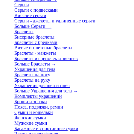
Серьги
Серьги с подвесками
Висячие серьги
Серьги - джекеты и удлиненные серьги
Больше Серьги
→
Браслеты
Бисерные браслеты
Браслеты с брелками
Витые и плетеные браслеты
Браслеты - манжеты
Браслеты из цепочек и звеньев
Больше Браслеты
→
Украшения для тела
Браслеты на ногу
Браслеты на руку
Украшения для шеи и плеч
Больше Украшения для тела
→
Комплекты украшений
Броши и значки
Пояса, подвязки, ремни
Сумки и кошельки
Женские сумки
Мужские сумки
Багажные и спортивные сумки
Чехлы для телефонов