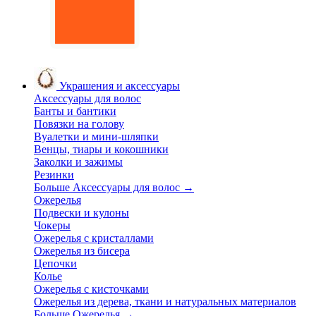
Украшения и аксессуары
Аксессуары для волос
Банты и бантики
Повязки на голову
Вуалетки и мини-шляпки
Венцы, тиары и кокошники
Заколки и зажимы
Резинки
Больше Аксессуары для волос
→
Ожерелья
Подвески и кулоны
Чокеры
Ожерелья с кристаллами
Ожерелья из бисера
Цепочки
Колье
Ожерелья с кисточками
Ожерелья из дерева, ткани и натуральных материалов
Больше Ожерелья
→