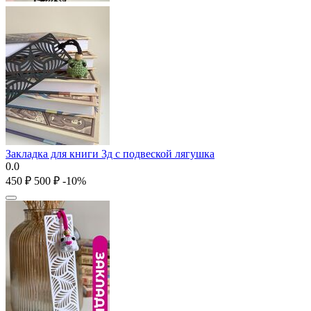
Закладка для книги 3д с подвеской лягушка
0.0
‍450‍
₽
‍500‍
₽
-10%