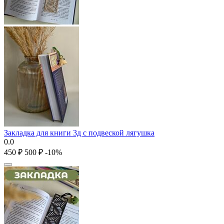
Закладка для книги 3д с подвеской лягушка
0.0
‍450‍
₽
‍500‍
₽
-10%