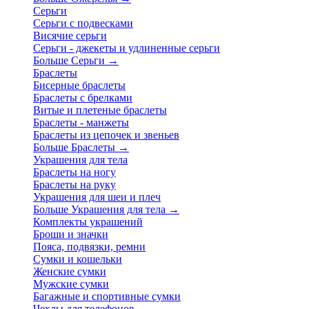
Серьги
Серьги с подвесками
Висячие серьги
Серьги - джекеты и удлиненные серьги
Больше Серьги
→
Браслеты
Бисерные браслеты
Браслеты с брелками
Витые и плетеные браслеты
Браслеты - манжеты
Браслеты из цепочек и звеньев
Больше Браслеты
→
Украшения для тела
Браслеты на ногу
Браслеты на руку
Украшения для шеи и плеч
Больше Украшения для тела
→
Комплекты украшений
Броши и значки
Пояса, подвязки, ремни
Сумки и кошельки
Женские сумки
Мужские сумки
Багажные и спортивные сумки
Чехлы для телефонов