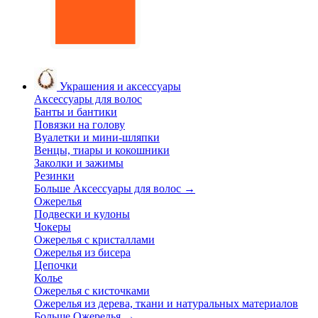
Украшения и аксессуары
Аксессуары для волос
Банты и бантики
Повязки на голову
Вуалетки и мини-шляпки
Венцы, тиары и кокошники
Заколки и зажимы
Резинки
Больше Аксессуары для волос
→
Ожерелья
Подвески и кулоны
Чокеры
Ожерелья с кристаллами
Ожерелья из бисера
Цепочки
Колье
Ожерелья с кисточками
Ожерелья из дерева, ткани и натуральных материалов
Больше Ожерелья
→