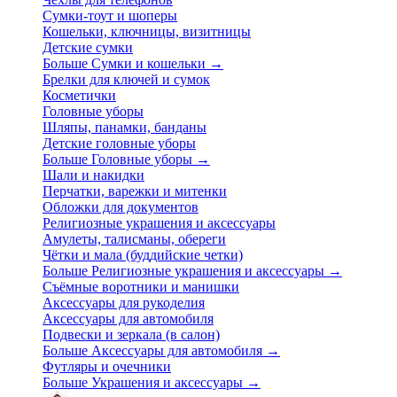
Сумки-тоут и шоперы
Кошельки, ключницы, визитницы
Детские сумки
Больше Сумки и кошельки
→
Брелки для ключей и сумок
Косметички
Головные уборы
Шляпы, панамки, банданы
Детские головные уборы
Больше Головные уборы
→
Шали и накидки
Перчатки, варежки и митенки
Обложки для документов
Религиозные украшения и аксессуары
Амулеты, талисманы, обереги
Чётки и мала (буддийские четки)
Больше Религиозные украшения и аксессуары
→
Съёмные воротники и манишки
Аксессуары для рукоделия
Аксессуары для автомобиля
Подвески и зеркала (в салон)
Больше Аксессуары для автомобиля
→
Футляры и очечники
Больше Украшения и аксессуары
→