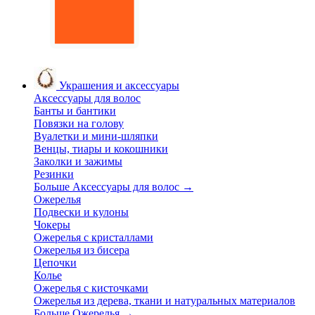
Украшения и аксессуары
Аксессуары для волос
Банты и бантики
Повязки на голову
Вуалетки и мини-шляпки
Венцы, тиары и кокошники
Заколки и зажимы
Резинки
Больше Аксессуары для волос
→
Ожерелья
Подвески и кулоны
Чокеры
Ожерелья с кристаллами
Ожерелья из бисера
Цепочки
Колье
Ожерелья с кисточками
Ожерелья из дерева, ткани и натуральных материалов
Больше Ожерелья
→