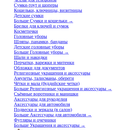
Сумки-тоут и шоперы
Кошельки, ключницы, визитницы
Детские сумки
Больше Сумки и кошельки
→
Брелки для ключей и сумок
Косметички
Головные уборы
Шляпы, панамки, банданы
Детские головные уборы
Больше Головные уборы
→
Шали и накидки
Перчатки, варежки и митенки
Обложки для документов
Религиозные украшения и аксессуары
Амулеты, талисманы, обереги
Чётки и мала (буддийские четки)
Больше Религиозные украшения и аксессуары
→
Съёмные воротники и манишки
Аксессуары для рукоделия
Аксессуары для автомобиля
Подвески и зеркала (в салон)
Больше Аксессуары для автомобиля
→
Футляры и очечники
Больше Украшения и аксессуары
→