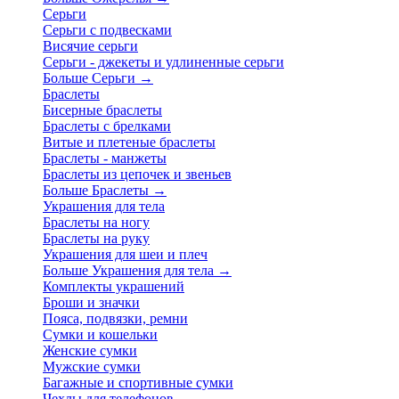
Серьги
Серьги с подвесками
Висячие серьги
Серьги - джекеты и удлиненные серьги
Больше Серьги
→
Браслеты
Бисерные браслеты
Браслеты с брелками
Витые и плетеные браслеты
Браслеты - манжеты
Браслеты из цепочек и звеньев
Больше Браслеты
→
Украшения для тела
Браслеты на ногу
Браслеты на руку
Украшения для шеи и плеч
Больше Украшения для тела
→
Комплекты украшений
Броши и значки
Пояса, подвязки, ремни
Сумки и кошельки
Женские сумки
Мужские сумки
Багажные и спортивные сумки
Чехлы для телефонов