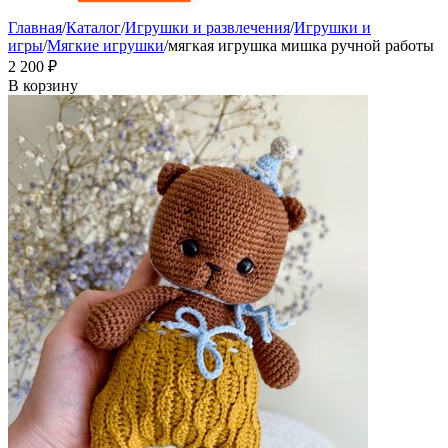
Главная
/
Каталог
/
Игрушки и развлечения
/
Игрушки и
игры
/
Мягкие игрушки
/
мягкая игрушка мишка ручной работы
2 200
₽
В корзину