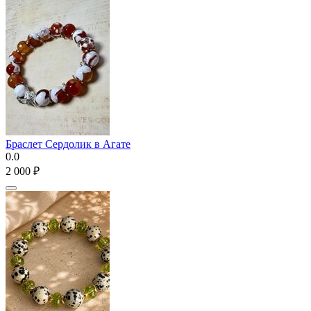
Браслет Сердолик в Агате
0.0
2 000
₽