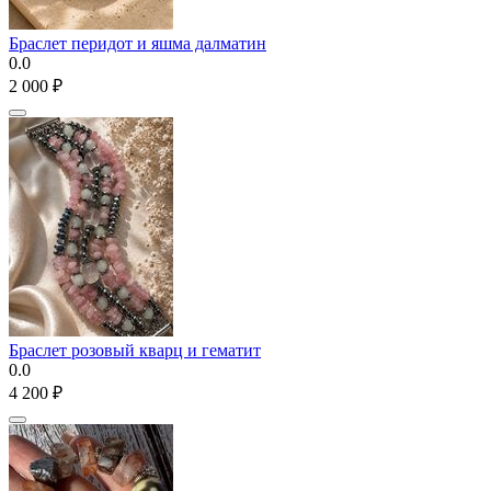
Браслет перидот и яшма далматин
0.0
2 000
₽
Браслет розовый кварц и гематит
0.0
4 200
₽