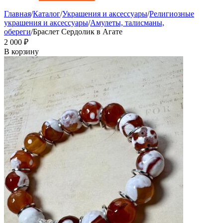
Главная
/
Каталог
/
Украшения и аксессуары
/
Религиозные
украшения и аксессуары
/
Амулеты, талисманы,
обереги
/
Браслет Сердолик в Агате
2 000
₽
В корзину