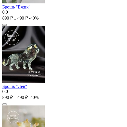
Брошь "Ёжик"
0.0
‍890‍
₽
1 490
₽
-40%
Брошь "Лев"
0.0
‍890‍
₽
1 490
₽
-40%