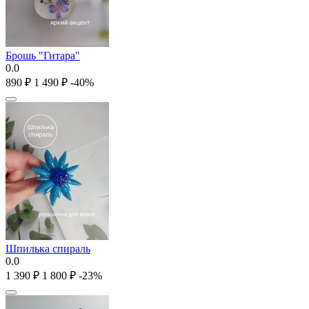
Брошь "Гитара"
0.0
‍890‍
₽
1 490
₽
-40%
Шпилька спираль
0.0
1 390
₽
1 800
₽
-23%