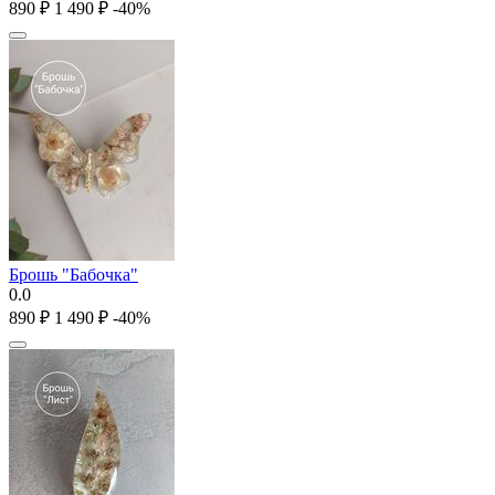
‍890‍
₽
1 490
₽
-40%
Брошь "Бабочка"
0.0
‍890‍
₽
1 490
₽
-40%