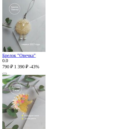
Брелок "Овечка"
0.0
‍790‍
₽
1 390
₽
-43%