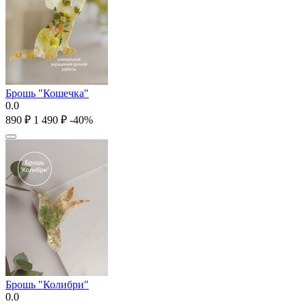
Брошь "Кошечка"
0.0
‍890‍
₽
1 490
₽
-40%
Брошь "Колибри"
0.0