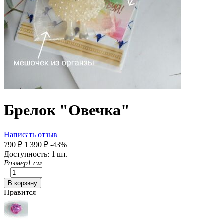
Брелок "Овечка"
Написать отзыв
‍790‍
₽
1 390
₽
-43%
Доступность:
1 шт.
Размер
1
см
+
−
В корзину
Нравится