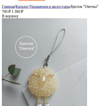
Главная
/
Каталог
/
Украшения и аксессуары
/
Брелок "Овечка"
‍790‍
₽
1 390
₽
В корзину