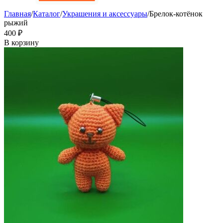
Главная
/
Каталог
/
Украшения и аксессуары
/
Брелок-котёнок
рыжий
‍400‍
₽
В корзину