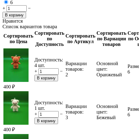
6
+
−
В корзину
Нравится
Список вариантов товара
Сортировать
Сортировать
Сорт
Сортировать
Сортировать
по
по Вариации
по О
по Цена
по Артикул
Доступность
товаров
Доступность:
Вариации
Основной
4 шт.
Разме
товаров:
цвет:
+
−
6
2
Оранжевый
В корзину
‍400‍
₽
Доступность:
Вариации
Основной
1 шт.
Разме
товаров:
цвет:
+
−
6
3
Бежевый
В корзину
‍400‍
₽