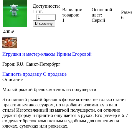
Доступность:
Вариации
Основной
1 шт.
Разме
товаров:
цвет:
+
−
6
1
Серый
В корзину
‍400‍
₽
Игрушки и мастер-классы Ирины Егоровой
Город:
RU, Санкт-Петербург
Написать продавцу
О продавце
Описание
Милый рыжий брелок-котенок из полушерсти.
Этот милый рыжий брелок в форме котенка не только станет
практичным аксессуаром, но и добавит изюминку в ваш
стиль! Изготовленный из мягкой полушерсти, он отлично
держит форму и приятно ощущается в руках. Его размер в 6-7
см делает брелок компактным и удобным для ношения на
ключах, сумочках или рюкзаках.