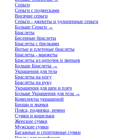
Серьги
Серьги с подвесками
Висячие серьги
Серьги - джекеты и удлиненные серьги
Больше Серьги
→
Браслеты
Бисерные браслеты
Браслеты с брелками
Витые и плетеные браслеты
Браслеты - манжеты
Браслеты из цепочек и звеньев
Больше Браслеты
→
Украшения для тела
Браслеты на ногу
Браслеты на руку
Украшения для шеи и плеч
Больше Украшения для тела
→
Комплекты украшений
Броши и значки
Пояса, подвязки, ремни
Сумки и кошельки
Женские сумки
Мужские сумки
Багажные и спортивные сумки
Чехлы для телефонов