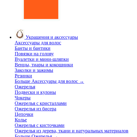
Украшения и аксессуары
Аксессуары для волос
Банты и бантики
Повязки на голову
Вуалетки и мини-шляпки
Венцы, тиары и кокошники
Заколки и зажимы
Резинки
Больше Аксессуары для волос
→
Ожерелья
Подвески и кулоны
Чокеры
Ожерелья с кристаллами
Ожерелья из бисера
Цепочки
Колье
Ожерелья с кисточками
Ожерелья из дерева, ткани и натуральных материалов
Больше Ожерелья
→