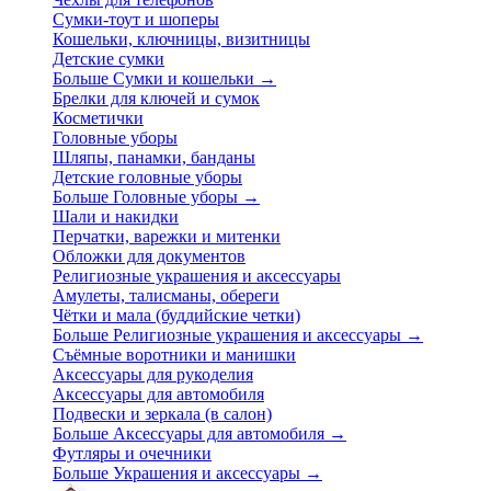
Сумки-тоут и шоперы
Кошельки, ключницы, визитницы
Детские сумки
Больше Сумки и кошельки
→
Брелки для ключей и сумок
Косметички
Головные уборы
Шляпы, панамки, банданы
Детские головные уборы
Больше Головные уборы
→
Шали и накидки
Перчатки, варежки и митенки
Обложки для документов
Религиозные украшения и аксессуары
Амулеты, талисманы, обереги
Чётки и мала (буддийские четки)
Больше Религиозные украшения и аксессуары
→
Съёмные воротники и манишки
Аксессуары для рукоделия
Аксессуары для автомобиля
Подвески и зеркала (в салон)
Больше Аксессуары для автомобиля
→
Футляры и очечники
Больше Украшения и аксессуары
→