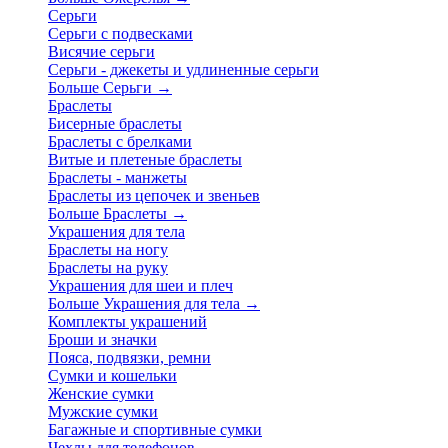
Серьги
Серьги с подвесками
Висячие серьги
Серьги - джекеты и удлиненные серьги
Больше Серьги
→
Браслеты
Бисерные браслеты
Браслеты с брелками
Витые и плетеные браслеты
Браслеты - манжеты
Браслеты из цепочек и звеньев
Больше Браслеты
→
Украшения для тела
Браслеты на ногу
Браслеты на руку
Украшения для шеи и плеч
Больше Украшения для тела
→
Комплекты украшений
Броши и значки
Пояса, подвязки, ремни
Сумки и кошельки
Женские сумки
Мужские сумки
Багажные и спортивные сумки
Чехлы для телефонов