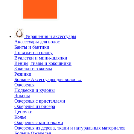
Украшения и аксессуары
Аксессуары для волос
Банты и бантики
Повязки на голову
Вуалетки и мини-шляпки
Венцы, тиары и кокошники
Заколки и зажимы
Резинки
Больше Аксессуары для волос
→
Ожерелья
Подвески и кулоны
Чокеры
Ожерелья с кристаллами
Ожерелья из бисера
Цепочки
Колье
Ожерелья с кисточками
Ожерелья из дерева, ткани и натуральных материалов
Больше Ожерелья
→