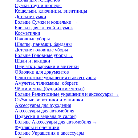
Сумки-тоут и шоперы
Кошельки, ключницы, визитницы
Детские сумки
Больше Сумки и кошельки
→
Брелки для ключей и сумок
Косметички
Головные уборы
Шляпы, панамки, банданы
Детские головные уборы
Больше Головные уборы
→
Шали и накидки
Перчатки, варежки и митенки
Обложки для документов
Религиозные украшения и аксессуары
Амулеты, талисманы, обереги
Чётки и мала (буддийские четки)
Больше Религиозные украшения и аксессуары
→
Съёмные воротники и манишки
Аксессуары для рукоделия
Аксессуары для автомобиля
Подвески и зеркала (в салон)
Больше Аксессуары для автомобиля
→
Футляры и очечники
Больше Украшения и аксессуары
→