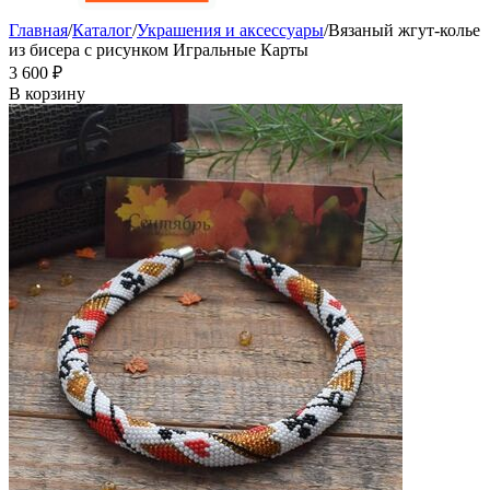
Главная
/
Каталог
/
Украшения и аксессуары
/
Вязаный жгут-колье
из бисера с рисунком Игральные Карты
3 600
₽
В корзину