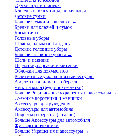
Сумки-тоут и шоперы
Кошельки, ключницы, визитницы
Детские сумки
Больше Сумки и кошельки
→
Брелки для ключей и сумок
Косметички
Головные уборы
Шляпы, панамки, банданы
Детские головные уборы
Больше Головные уборы
→
Шали и накидки
Перчатки, варежки и митенки
Обложки для документов
Религиозные украшения и аксессуары
Амулеты, талисманы, обереги
Чётки и мала (буддийские четки)
Больше Религиозные украшения и аксессуары
→
Съёмные воротники и манишки
Аксессуары для рукоделия
Аксессуары для автомобиля
Подвески и зеркала (в салон)
Больше Аксессуары для автомобиля
→
Футляры и очечники
Больше Украшения и аксессуары
→