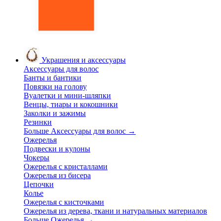
Украшения и аксессуары
Аксессуары для волос
Банты и бантики
Повязки на голову
Вуалетки и мини-шляпки
Венцы, тиары и кокошники
Заколки и зажимы
Резинки
Больше Аксессуары для волос
→
Ожерелья
Подвески и кулоны
Чокеры
Ожерелья с кристаллами
Ожерелья из бисера
Цепочки
Колье
Ожерелья с кисточками
Ожерелья из дерева, ткани и натуральных материалов
Больше Ожерелья
→