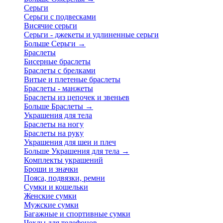
Серьги
Серьги с подвесками
Висячие серьги
Серьги - джекеты и удлиненные серьги
Больше Серьги
→
Браслеты
Бисерные браслеты
Браслеты с брелками
Витые и плетеные браслеты
Браслеты - манжеты
Браслеты из цепочек и звеньев
Больше Браслеты
→
Украшения для тела
Браслеты на ногу
Браслеты на руку
Украшения для шеи и плеч
Больше Украшения для тела
→
Комплекты украшений
Броши и значки
Пояса, подвязки, ремни
Сумки и кошельки
Женские сумки
Мужские сумки
Багажные и спортивные сумки
Чехлы для телефонов