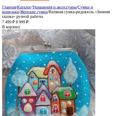
Главная
/
Каталог
/
Украшения и аксессуары
/
Сумки и
кошельки
/
Женские сумки
/
Валяная сумка-ридикюль «Зимняя
сказка» ручной работы
7 499
₽
8 999
₽
В корзину