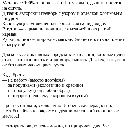
Материал: 100% хлопок + лён. Натурально, дышит, приятно
на ощупь.
Дизайн: авторский пэчворк с узором и отделкой хлопковым
шнуром.
Конструкция: уплотненная, с хлопковым подкладом.
Внутри — карман на молнии для мелочей и открытый
карман.
Ручки: длинные, широкие , мягкие. Удобно носить на плече и
с нагрузкой.
Для кого: для активных городских жительниц, которые ценят
стиль, экологичность и индивидуальность. Для тех, кто устал
от безликих масс-маркет сумок.
Куда брать:
— на работу (вместо портфеля)
— за покупками (экологично и красиво)
— на прогулку (под любой образ)
— в подарок (человеку с хорошим вкусом)
Прочно, стильно, экологично. И очень жизнерадостно.
Не забывайте - к каждому изделию маленький сюрприз от
мастера!
Повторить такую невозможно, но придумать для Вас