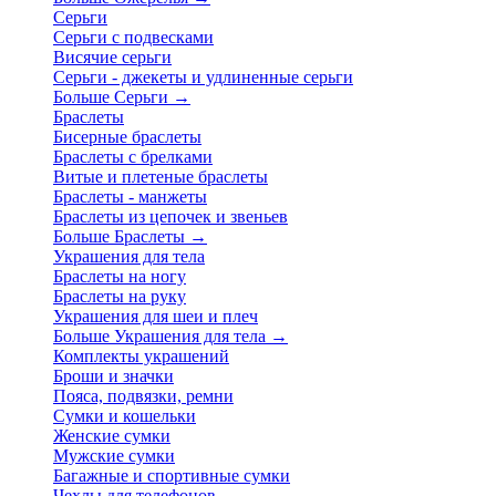
Серьги
Серьги с подвесками
Висячие серьги
Серьги - джекеты и удлиненные серьги
Больше Серьги
→
Браслеты
Бисерные браслеты
Браслеты с брелками
Витые и плетеные браслеты
Браслеты - манжеты
Браслеты из цепочек и звеньев
Больше Браслеты
→
Украшения для тела
Браслеты на ногу
Браслеты на руку
Украшения для шеи и плеч
Больше Украшения для тела
→
Комплекты украшений
Броши и значки
Пояса, подвязки, ремни
Сумки и кошельки
Женские сумки
Мужские сумки
Багажные и спортивные сумки
Чехлы для телефонов