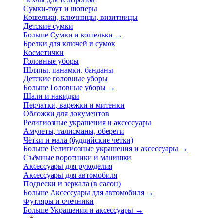
Сумки-тоут и шоперы
Кошельки, ключницы, визитницы
Детские сумки
Больше Сумки и кошельки
→
Брелки для ключей и сумок
Косметички
Головные уборы
Шляпы, панамки, банданы
Детские головные уборы
Больше Головные уборы
→
Шали и накидки
Перчатки, варежки и митенки
Обложки для документов
Религиозные украшения и аксессуары
Амулеты, талисманы, обереги
Чётки и мала (буддийские четки)
Больше Религиозные украшения и аксессуары
→
Съёмные воротники и манишки
Аксессуары для рукоделия
Аксессуары для автомобиля
Подвески и зеркала (в салон)
Больше Аксессуары для автомобиля
→
Футляры и очечники
Больше Украшения и аксессуары
→