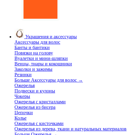
Украшения и аксессуары
Аксессуары для волос
Банты и бантики
Повязки на голову
Вуалетки и мини-шляпки
Венцы, тиары и кокошники
Заколки и зажимы
Резинки
Больше Аксессуары для волос
→
Ожерелья
Подвески и кулоны
Чокеры
Ожерелья с кристаллами
Ожерелья из бисера
Цепочки
Колье
Ожерелья с кисточками
Ожерелья из дерева, ткани и натуральных материалов
Больше Ожерелья
→