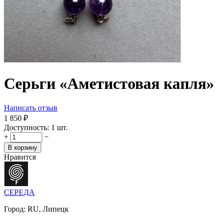
Серьги «Аметистовая капля»
Написать отзыв
1 850
₽
Доступность:
1 шт.
+
−
В корзину
Нравится
СЕРЕДА
Город:
RU, Липецк