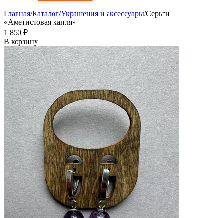
Главная
/
Каталог
/
Украшения и аксессуары
/
Серьги
«Аметистовая капля»
1 850
₽
В корзину