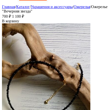
Главная
/
Каталог
/
Украшения и аксессуары
/
Ожерелья
/
Ожерелье
"Вечерняя звезда"
‍700‍
₽
1 100
₽
В корзину