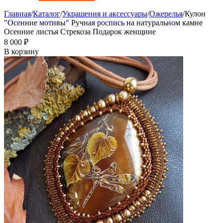
Главная
/
Каталог
/
Украшения и аксессуары
/
Ожерелья
/
Кулон
"Осенние мотивы" Ручная роспись на натуральном камне
Осенние листья Стрекоза Подарок женщине
8 000
₽
В корзину