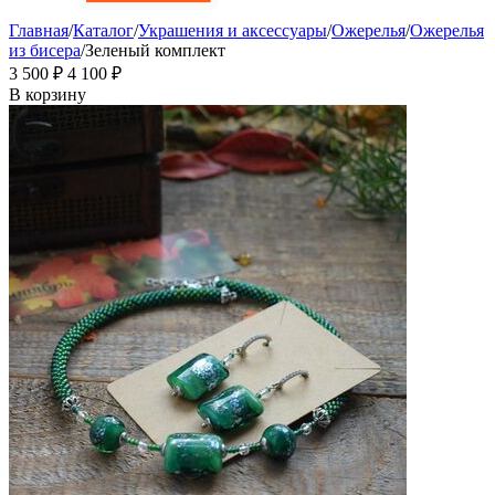
Главная
/
Каталог
/
Украшения и аксессуары
/
Ожерелья
/
Ожерелья
из бисера
/
Зеленый комплект
3 500
₽
4 100
₽
В корзину