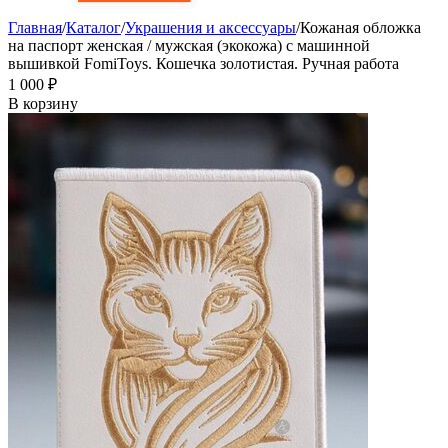
Главная
/
Каталог
/
Украшения и аксессуары
/
Кожаная обложка
на паспорт женская / мужская (экокожа) с машинной
вышивкой FomiToys. Кошечка золотистая. Ручная работа
1 000
₽
В корзину