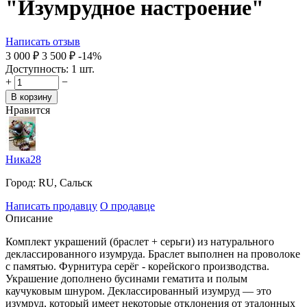
"Изумрудное настроение"
Написать отзыв
3 000
₽
3 500
₽
-14%
Доступность:
1 шт.
+
−
В корзину
Нравится
Ника28
Город:
RU, Сальск
Написать продавцу
О продавце
Описание
Комплект украшений (браслет + серьги) из натурального
деклассированного изумруда. Браслет выполнен на проволоке
с памятью. Фурнитура серёг - корейского производства.
Украшение дополнено бусинами гематита и полым
каучуковым шнуром. Деклассированный изумруд — это
изумруд, который имеет некоторые отклонения от эталонных