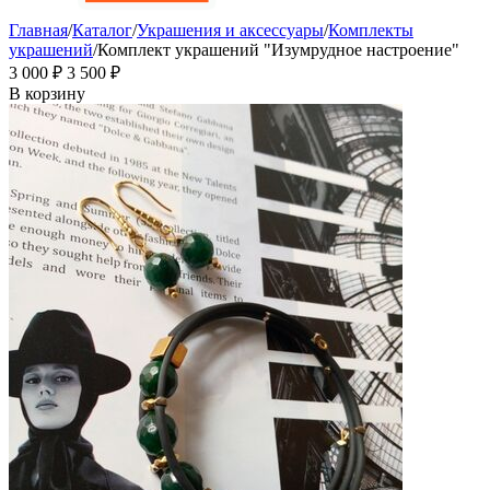
Главная
/
Каталог
/
Украшения и аксессуары
/
Комплекты
украшений
/
Комплект украшений "Изумрудное настроение"
3 000
₽
3 500
₽
В корзину