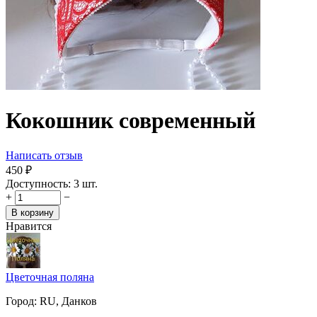
Кокошник современный
Написать отзыв
‍450‍
₽
Доступность:
3 шт.
+
−
В корзину
Нравится
Цветочная поляна
Город:
RU, Данков