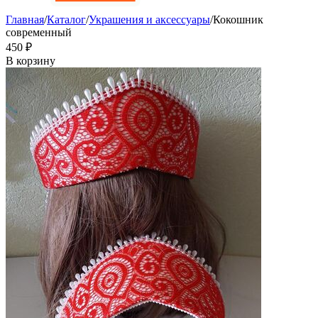
Главная
/
Каталог
/
Украшения и аксессуары
/
Кокошник
современный
‍450‍
₽
В корзину