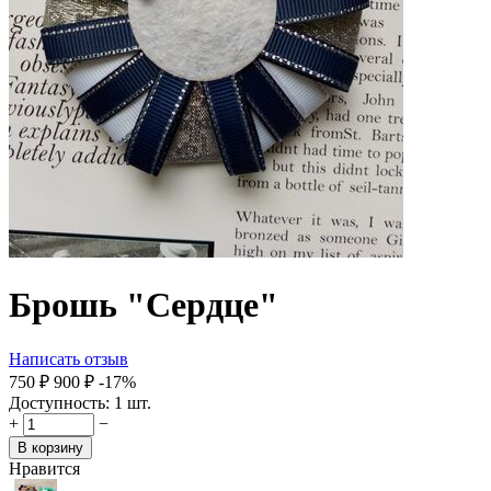
Брошь "Сердце"
Написать отзыв
‍750‍
₽
‍900‍
₽
-17%
Доступность:
1 шт.
+
−
В корзину
Нравится