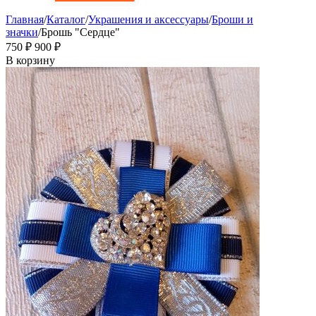
Главная
/
Каталог
/
Украшения и аксессуары
/
Броши и
значки
/
Брошь "Сердце"
‍750‍
₽
‍900‍
₽
В корзину