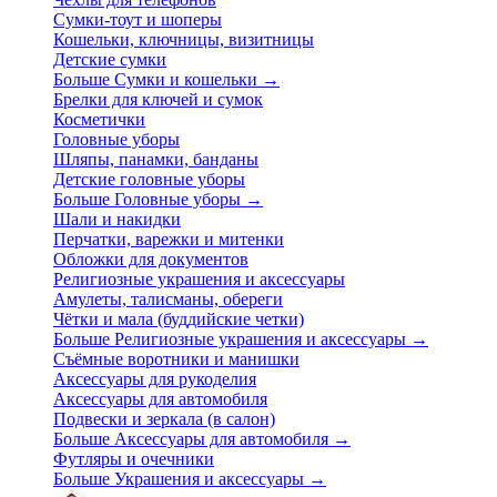
Сумки-тоут и шоперы
Кошельки, ключницы, визитницы
Детские сумки
Больше Сумки и кошельки
→
Брелки для ключей и сумок
Косметички
Головные уборы
Шляпы, панамки, банданы
Детские головные уборы
Больше Головные уборы
→
Шали и накидки
Перчатки, варежки и митенки
Обложки для документов
Религиозные украшения и аксессуары
Амулеты, талисманы, обереги
Чётки и мала (буддийские четки)
Больше Религиозные украшения и аксессуары
→
Съёмные воротники и манишки
Аксессуары для рукоделия
Аксессуары для автомобиля
Подвески и зеркала (в салон)
Больше Аксессуары для автомобиля
→
Футляры и очечники
Больше Украшения и аксессуары
→