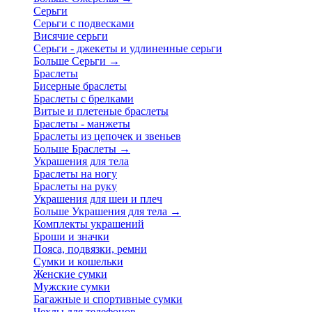
Серьги
Серьги с подвесками
Висячие серьги
Серьги - джекеты и удлиненные серьги
Больше Серьги
→
Браслеты
Бисерные браслеты
Браслеты с брелками
Витые и плетеные браслеты
Браслеты - манжеты
Браслеты из цепочек и звеньев
Больше Браслеты
→
Украшения для тела
Браслеты на ногу
Браслеты на руку
Украшения для шеи и плеч
Больше Украшения для тела
→
Комплекты украшений
Броши и значки
Пояса, подвязки, ремни
Сумки и кошельки
Женские сумки
Мужские сумки
Багажные и спортивные сумки
Чехлы для телефонов