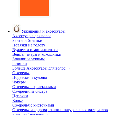
Украшения и аксессуары
Аксессуары для волос
Банты и бантики
Повязки на голову
Вуалетки и мини-шляпки
Венцы, тиары и кокошники
Заколки и зажимы
Резинки
Больше Аксессуары для волос
→
Ожерелья
Подвески и кулоны
Чокеры
Ожерелья с кристаллами
Ожерелья из бисера
Цепочки
Колье
Ожерелья с кисточками
Ожерелья из дерева, ткани и натуральных материалов
Больше Ожерелья
→