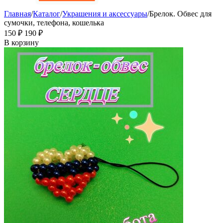
Главная
/
Каталог
/
Украшения и аксессуары
/
Брелок. Обвес для
сумочки, телефона, кошелька
‍150‍
₽
‍190‍
₽
В корзину