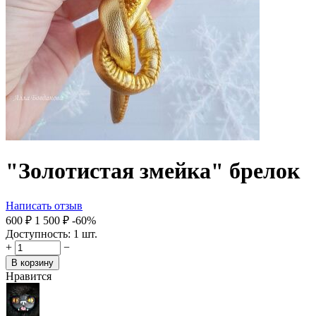
"Золотистая змейка" брелок
Написать отзыв
‍600‍
₽
1 500
₽
-60%
Доступность:
1 шт.
+
−
В корзину
Нравится