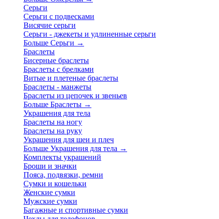
Серьги
Серьги с подвесками
Висячие серьги
Серьги - джекеты и удлиненные серьги
Больше Серьги
→
Браслеты
Бисерные браслеты
Браслеты с брелками
Витые и плетеные браслеты
Браслеты - манжеты
Браслеты из цепочек и звеньев
Больше Браслеты
→
Украшения для тела
Браслеты на ногу
Браслеты на руку
Украшения для шеи и плеч
Больше Украшения для тела
→
Комплекты украшений
Броши и значки
Пояса, подвязки, ремни
Сумки и кошельки
Женские сумки
Мужские сумки
Багажные и спортивные сумки
Чехлы для телефонов