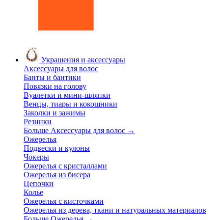
Украшения и аксессуары
Аксессуары для волос
Банты и бантики
Повязки на голову
Вуалетки и мини-шляпки
Венцы, тиары и кокошники
Заколки и зажимы
Резинки
Больше Аксессуары для волос
→
Ожерелья
Подвески и кулоны
Чокеры
Ожерелья с кристаллами
Ожерелья из бисера
Цепочки
Колье
Ожерелья с кисточками
Ожерелья из дерева, ткани и натуральных материалов
Больше Ожерелья
→