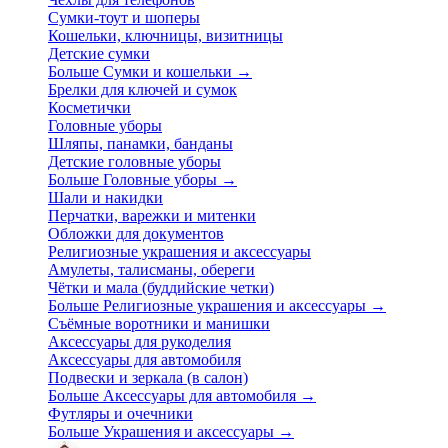
Сумки-тоут и шоперы
Кошельки, ключницы, визитницы
Детские сумки
Больше Сумки и кошельки
→
Брелки для ключей и сумок
Косметички
Головные уборы
Шляпы, панамки, банданы
Детские головные уборы
Больше Головные уборы
→
Шали и накидки
Перчатки, варежки и митенки
Обложки для документов
Религиозные украшения и аксессуары
Амулеты, талисманы, обереги
Чётки и мала (буддийские четки)
Больше Религиозные украшения и аксессуары
→
Съёмные воротники и манишки
Аксессуары для рукоделия
Аксессуары для автомобиля
Подвески и зеркала (в салон)
Больше Аксессуары для автомобиля
→
Футляры и очечники
Больше Украшения и аксессуары
→