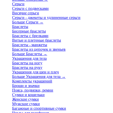
Серьги
Серьги с подвесками
Висячие серьги
Серьги - джекеты и удлиненные серьги
Больше Серьги
→
Браслеты
Бисерные браслеты
Браслеты с брелками
Витые и плетеные браслеты
Браслеты - манжеты
Браслеты из цепочек и звеньев
Больше Браслеты
→
Украшения для тела
Браслеты на ногу
Браслеты на руку
Украшения для шеи и плеч
Больше Украшения для тела
→
Комплекты украшений
Броши и значки
Пояса, подвязки, ремни
Сумки и кошельки
Женские сумки
Мужские сумки
Багажные и спортивные сумки
Чехлы для телефонов