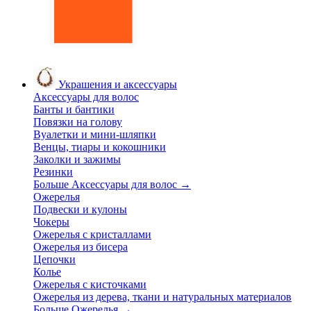
Украшения и аксессуары
Аксессуары для волос
Банты и бантики
Повязки на голову
Вуалетки и мини-шляпки
Венцы, тиары и кокошники
Заколки и зажимы
Резинки
Больше Аксессуары для волос
→
Ожерелья
Подвески и кулоны
Чокеры
Ожерелья с кристаллами
Ожерелья из бисера
Цепочки
Колье
Ожерелья с кисточками
Ожерелья из дерева, ткани и натуральных материалов
Больше Ожерелья
→