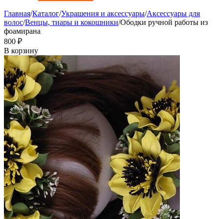
Главная
/
Каталог
/
Украшения и аксессуары
/
Аксессуары для
волос
/
Венцы, тиары и кокошники
/
Ободки ручной работы из
фоамирана
‍800‍
₽
В корзину