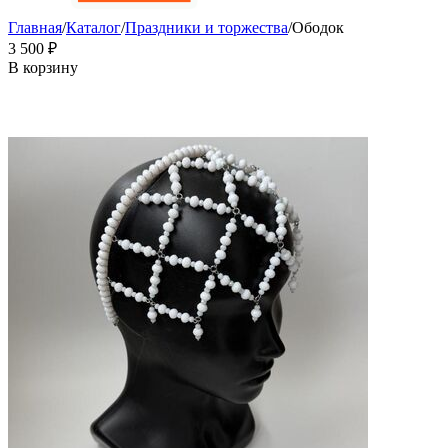
Главная
/
Каталог
/
Праздники и торжества
/
Ободок
3 500
₽
В корзину