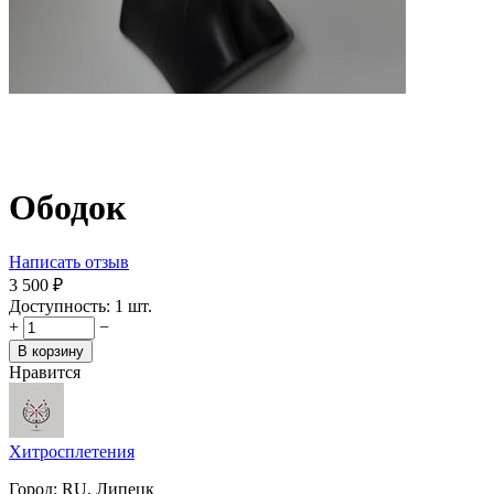
Ободок
Написать отзыв
3 500
₽
Доступность:
1 шт.
+
−
В корзину
Нравится
Хитросплетения
Город:
RU, Липецк