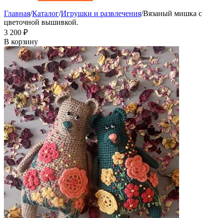
Главная
/
Каталог
/
Игрушки и развлечения
/
Вязаный мишка с
цветочной вышивкой.
3 200
₽
В корзину