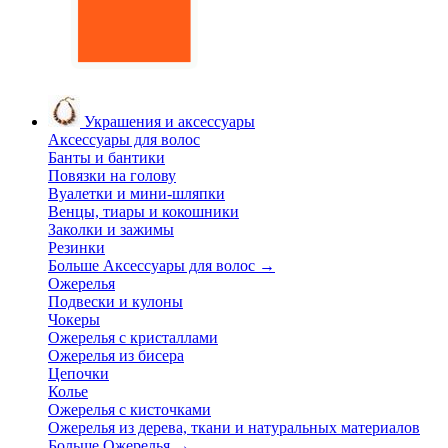
Украшения и аксессуары
Аксессуары для волос
Банты и бантики
Повязки на голову
Вуалетки и мини-шляпки
Венцы, тиары и кокошники
Заколки и зажимы
Резинки
Больше Аксессуары для волос
→
Ожерелья
Подвески и кулоны
Чокеры
Ожерелья с кристаллами
Ожерелья из бисера
Цепочки
Колье
Ожерелья с кисточками
Ожерелья из дерева, ткани и натуральных материалов
Больше Ожерелья
→