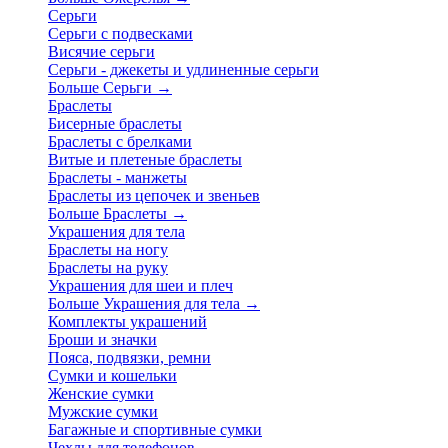
Серьги
Серьги с подвесками
Висячие серьги
Серьги - джекеты и удлиненные серьги
Больше Серьги
→
Браслеты
Бисерные браслеты
Браслеты с брелками
Витые и плетеные браслеты
Браслеты - манжеты
Браслеты из цепочек и звеньев
Больше Браслеты
→
Украшения для тела
Браслеты на ногу
Браслеты на руку
Украшения для шеи и плеч
Больше Украшения для тела
→
Комплекты украшений
Броши и значки
Пояса, подвязки, ремни
Сумки и кошельки
Женские сумки
Мужские сумки
Багажные и спортивные сумки
Чехлы для телефонов