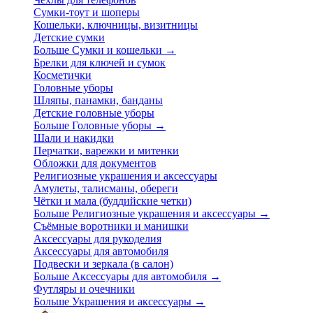
Сумки-тоут и шоперы
Кошельки, ключницы, визитницы
Детские сумки
Больше Сумки и кошельки
→
Брелки для ключей и сумок
Косметички
Головные уборы
Шляпы, панамки, банданы
Детские головные уборы
Больше Головные уборы
→
Шали и накидки
Перчатки, варежки и митенки
Обложки для документов
Религиозные украшения и аксессуары
Амулеты, талисманы, обереги
Чётки и мала (буддийские четки)
Больше Религиозные украшения и аксессуары
→
Съёмные воротники и манишки
Аксессуары для рукоделия
Аксессуары для автомобиля
Подвески и зеркала (в салон)
Больше Аксессуары для автомобиля
→
Футляры и очечники
Больше Украшения и аксессуары
→