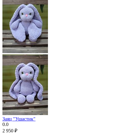
Заяц "Ушастик"
0.0
2 950
₽