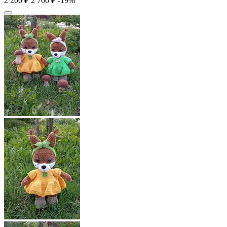
2 200
₽
2 700
₽
-19%