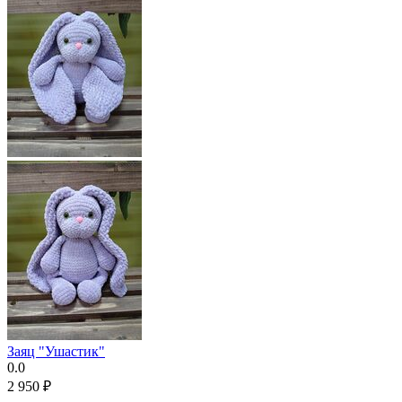
Заяц "Ушастик"
0.0
2 950
₽