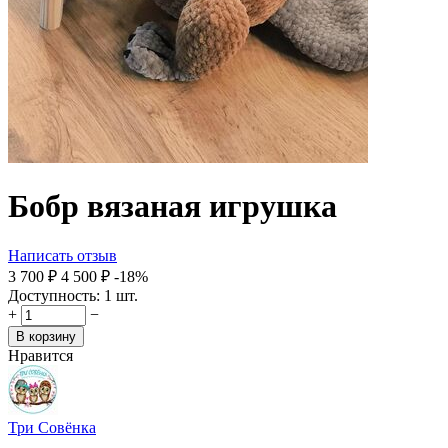
Бобр вязаная игрушка
Написать отзыв
3 700
₽
4 500
₽
-18%
Доступность:
1 шт.
+
−
В корзину
Нравится
Три Совёнка