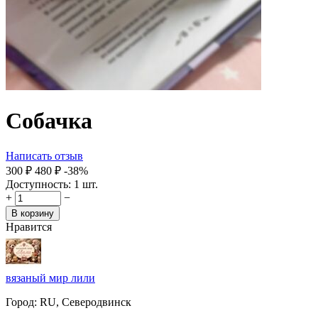
Собачка
Написать отзыв
‍300‍
₽
‍480‍
₽
-38%
Доступность:
1 шт.
+
−
В корзину
Нравится
вязаный мир лили
Город:
RU, Северодвинск