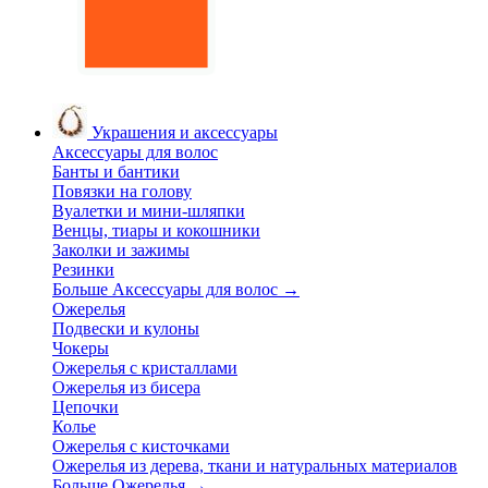
Украшения и аксессуары
Аксессуары для волос
Банты и бантики
Повязки на голову
Вуалетки и мини-шляпки
Венцы, тиары и кокошники
Заколки и зажимы
Резинки
Больше Аксессуары для волос
→
Ожерелья
Подвески и кулоны
Чокеры
Ожерелья с кристаллами
Ожерелья из бисера
Цепочки
Колье
Ожерелья с кисточками
Ожерелья из дерева, ткани и натуральных материалов
Больше Ожерелья
→