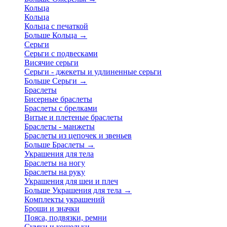
Кольца
Кольца
Кольца с печаткой
Больше Кольца
→
Серьги
Серьги с подвесками
Висячие серьги
Серьги - джекеты и удлиненные серьги
Больше Серьги
→
Браслеты
Бисерные браслеты
Браслеты с брелками
Витые и плетеные браслеты
Браслеты - манжеты
Браслеты из цепочек и звеньев
Больше Браслеты
→
Украшения для тела
Браслеты на ногу
Браслеты на руку
Украшения для шеи и плеч
Больше Украшения для тела
→
Комплекты украшений
Броши и значки
Пояса, подвязки, ремни
Сумки и кошельки