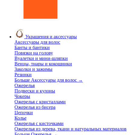
Украшения и аксессуары
Аксессуары для волос
Банты и бантики
Повязки на голову
Вуалетки и мини-шляпки
Венцы, тиары и кокошники
Заколки и зажимы
Резинки
Больше Аксессуары для волос
→
Ожерелья
Подвески и кулоны
Чокеры
Ожерелья с кристаллами
Ожерелья из бисера
Цепочки
Колье
Ожерелья с кисточками
Ожерелья из дерева, ткани и натуральных материалов
Больше Ожерелья
→