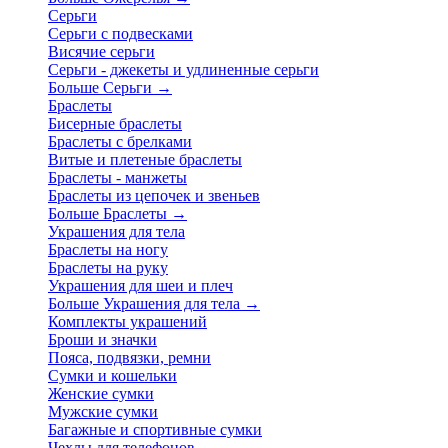
Серьги
Серьги с подвесками
Висячие серьги
Серьги - джекеты и удлиненные серьги
Больше Серьги
→
Браслеты
Бисерные браслеты
Браслеты с брелками
Витые и плетеные браслеты
Браслеты - манжеты
Браслеты из цепочек и звеньев
Больше Браслеты
→
Украшения для тела
Браслеты на ногу
Браслеты на руку
Украшения для шеи и плеч
Больше Украшения для тела
→
Комплекты украшений
Броши и значки
Пояса, подвязки, ремни
Сумки и кошельки
Женские сумки
Мужские сумки
Багажные и спортивные сумки
Чехлы для телефонов