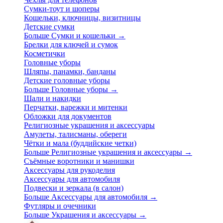
Сумки-тоут и шоперы
Кошельки, ключницы, визитницы
Детские сумки
Больше Сумки и кошельки
→
Брелки для ключей и сумок
Косметички
Головные уборы
Шляпы, панамки, банданы
Детские головные уборы
Больше Головные уборы
→
Шали и накидки
Перчатки, варежки и митенки
Обложки для документов
Религиозные украшения и аксессуары
Амулеты, талисманы, обереги
Чётки и мала (буддийские четки)
Больше Религиозные украшения и аксессуары
→
Съёмные воротники и манишки
Аксессуары для рукоделия
Аксессуары для автомобиля
Подвески и зеркала (в салон)
Больше Аксессуары для автомобиля
→
Футляры и очечники
Больше Украшения и аксессуары
→