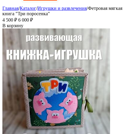
Главная
/
Каталог
/
Игрушки и развлечения
/
Фетровая мягкая
книга "Три поросенка"
4 500
₽
6 000
₽
В корзину