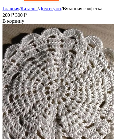
Главная
/
Каталог
/
Дом и уют
/
Вязанная салфетка
‍200‍
₽
‍300‍
₽
В корзину