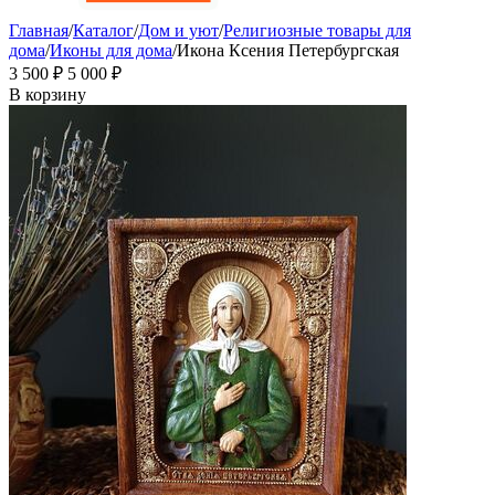
Главная
/
Каталог
/
Дом и уют
/
Религиозные товары для
дома
/
Иконы для дома
/
Икона Ксения Петербургская
3 500
₽
5 000
₽
В корзину